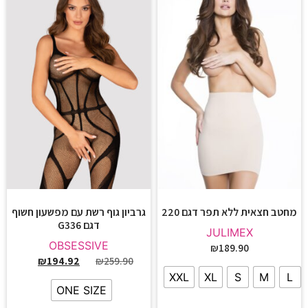
מחטב חצאית ללא תפר דגם 220
גרביון גוף רשת עם מפשעון חשוף
דגם G336
JULIMEX
OBSESSIVE
₪
189.90
₪
194.92
₪
259.90
XXL
XL
S
M
L
ONE SIZE