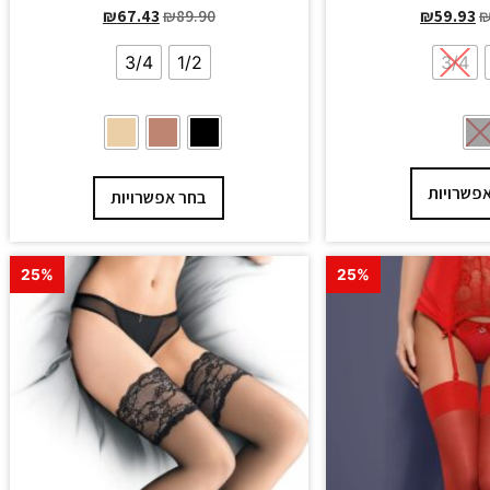
₪
67.43
₪
89.90
₪
59.93
3/4
1/2
3/4
פשרויות
בחר אפשרויות
25%
25%