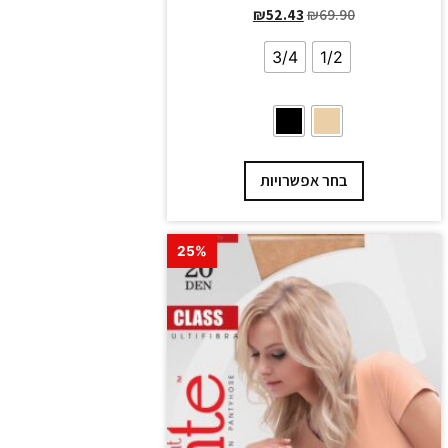
₪
52.43
₪
69.90
3/4
1/2
בחר אפשרויות
25%