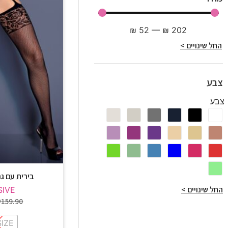
₪
52
—
₪
202
החל שינויים >
צבע
צבע
בירית עם גרבי
החל שינויים >
SIVE
₪
159.90
SIZE