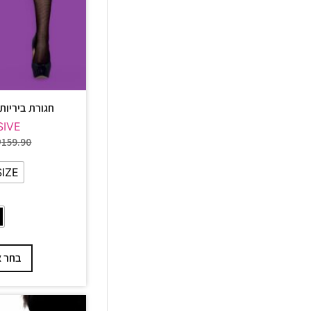
חגורת ביריות עם
SIVE
₪
159.90
SIZE
בחר א