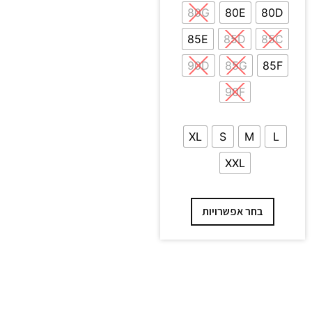
80G
80E
80D
85E
85D
85C
90D
85G
85F
90F
XL
S
M
L
XXL
בחר אפשרויות