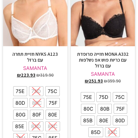
MONA A332 חזייה מרופדת
NYKS A123 חזיית תחרה
עם כריות פוש אפ נשלפות
עם ברזל
עם ברזל
SAMANTA
SAMANTA
₪
223.93
₪
319.90
₪
251.93
₪
359.90
75E
75D
75C
75E
75D
75C
80D
80C
75F
80C
80B
75F
80G
80F
80E
85B
80E
80D
85E
85D
85C
85D
85C