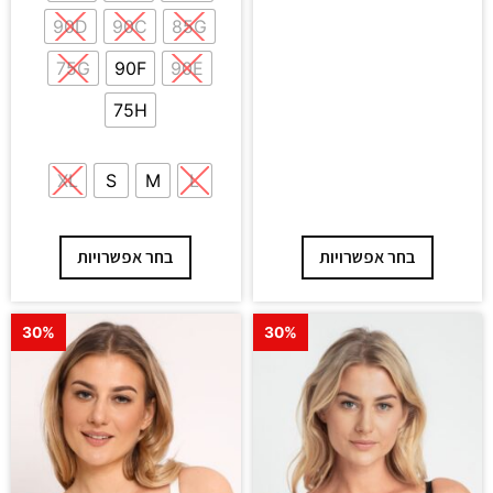
90D
90C
85G
75G
90F
90E
75H
XL
S
M
L
בחר אפשרויות
בחר אפשרויות
30%
30%