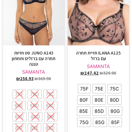
ILANA A125 חזיית תחרה
JUNO A143 סט חזיות
עם ברזל
תחרה עם ברזלים ותחתון
טנגה
SAMANTA
SAMANTA
₪
247.42
₪
329.90
₪
258.93
₪
369.90
75F
75E
75C
75E
75D
75C
80F
80E
80D
80E
80D
80C
85E
85D
80G
85C
80G
80F
75G
85G
85F
85F
85E
85D