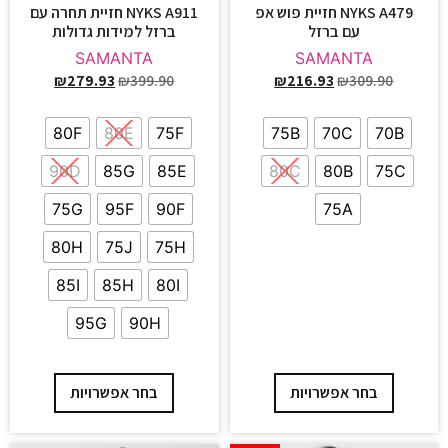
NYKS A479 חזיית פוש אפ
NYKS A911 חזיית תחרה עם
עם ברזל
ברזל למידות גדולות
SAMANTA
SAMANTA
₪
279.93
₪
399.90
₪
216.93
₪
309.90
80F
80E
75F
75B
70C
70B
90D
85G
85E
80C
80B
75C
75G
95F
90F
75A
80H
75J
75H
85I
85H
80I
95G
90H
בחר אפשרויות
בחר אפשרויות