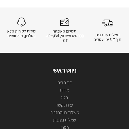
תשלום מאובטח
שירות לקוחות מלא
משלוח עד הבית
בכרטיס אשראי, PayPal ו-
בטלפון, מייל וואצפ
תוך 3-7 ימי עסקים
BIT.
ניווט ראשי
דף הבית
אודות
בלוג
יצירת קשר
משלוחים והחזרות
שאלות נפוצות
תקנון