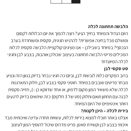
הלבשה תחתונה לכלה
היום הגדול והמיוחד בחייך הגיע? רוצה להפוך את יום הכלולות לקסום
ומושלם מכל בחינה אפשרית? להרגיש חגיגית, סקסית ומשוחררת בערב
הנכסף? במיוחד בשבילכן – אנו מציגים קולקציית הלבשה סקסית לכלות
המכילים פריטי הלבשה תחתונה בעיצוב שכולכן אוהבות, בצבע לבן וחגיגי
לכלה המיועדת!
סט סקסי לבן
ברוב המקרים כלות לובשות לבן, וביום כה חגיגי נבחר בדיוק בגוון הזה ונציע
מבחר פריטים שובבים במיוחד. חוטיני סקסי בצבע לבן, חלוק התארגנות
לכלה שלא משאיר המון מקום לדמיון, או אחד שדווקא כן :-), חזייה סקסית
לבנה עם תחתון תואם וחלוק (סט של 3 חלקים) כזה שיתאים בדיוק לרגעים
היותר אינטימיים של היום המיוחד.
בירית לכלה – היכן לקנות?
אצלנו באתר תוכלו למצוא ביריות לכלות, עשויות תחרה עדינה ואיכותית מבד
איכותי בצבע לבן וקשירת סאטן. פריט מדהים שיכול להוסיף המון לעיצוב