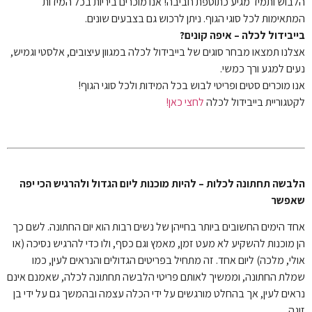
הלבוש ותמיד מגיע כתוספת חביבה! אנו מוכרים ביריות בכל המידות
המתאימות לכל סוגי הגוף. ניתן לרכוש גם בצבעים שונים.
בייבידול לכלה – איפה קונים?
אצלנו תמצאו מבחר סוגים של בייבידול לכלה במגוון עיצובים, אלסטי וגמיש,
נעים למגע ורך כמשי.
אנו מוכרים סטים ופריטי לבוש בכל המידות ולכל סוגי הגוף!
לקטגוריית בייבידול לכלה
לחצי כאן!
הלבשה תחתונה לכלות – להיות מוכנות ליום הגדול ולהרגיש הכי יפה
שאפשר
אחד הימים החשובים ביותר בחייהן של נשים רבות הוא יום החתונה. לשם כך
הן מוכנות להשקיע לא מעט זמן, מאמץ וגם כסף, ולו כדי להרגיש נסיכה (או
אולי, מלכה) ליום אחד. זה מתחיל בפריטים הגדולים והנראים לעין, כמו
שמלת החתונה, וממשיך לאותם פריטי הלבשה תחתונה לכלה, שאמנם אינם
נראים לעין, אך בהחלט מורגשים על ידי הכלה עצמה ובהמשך גם על ידי בן
זוגה.