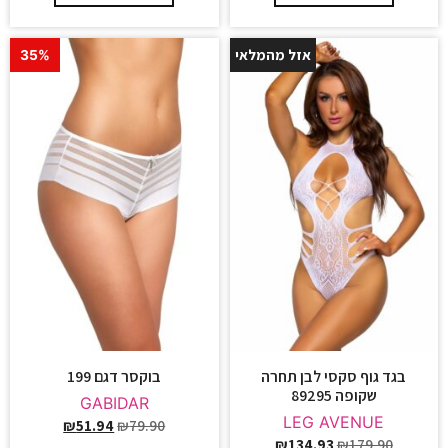
אזל מהמלאי
35%
25%
בגד גוף סקסי לבן תחרה
בוקסר דגם 199
שקופה 89295
GABIDAR
LEG AVENUE
₪
51.94
₪
79.90
₪
134.93
₪
179.90