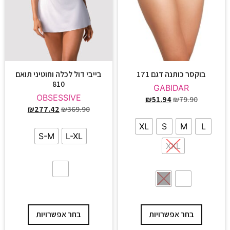
בוקסר כותנה דגם 171
בייבי דול לכלה וחוטיני תואם
810
GABIDAR
OBSESSIVE
₪
51.94
₪
79.90
₪
277.42
₪
369.90
XL
S
M
L
S-M
L-XL
XXL
בחר אפשרויות
בחר אפשרויות