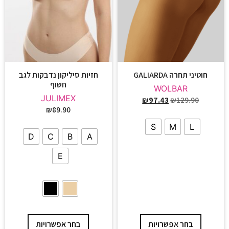
חוטיני תחרה GALIARDA
חזיות סיליקון נדבקות לגב
חשוף
WOLBAR
JULIMEX
₪
97.43
₪
129.90
₪
89.90
S
M
L
D
C
B
A
E
בחר אפשרויות
בחר אפשרויות