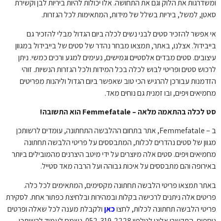
ומשדרגות את הלוק וגם את התחושה. אלו יכולות להיות ביריות לבן וקשירת
סאטן, למשל, ביריות בשלל של מידות, המתאימות לכל הגזרות.
אי אפשר להזכיר סטים לבני נשים לכלה ביום הגדול מבלי להזכיר גם
בייבידול. אצלנו, באתר, תמצאו מבחר נהדר של סטים של בייבידול במגוון
עיצובים. סטים מבדים אלסטיים וגמישים, נעימים למגע ורכים כמשי. ניתן
לרכוש סטים ופריטי לבוש לכלה בכל המידות ולכל הגזרות הנשיות. זוהי
הזדמנות עבורכן להרגיש הכי טוב שאפשר ביום הגדול וליהנות מפריטים
מחמיאים ויפים, ובו זמנית גם נוחים מאד.
סט לכלה בהתאמה מלאה – Femmefatale הוא התשובה!
ב – Femmefatale, אתר בתחום ההלבשה התחתונה, עומדים לרשותכן
מגוון של סטים נהדרים לכלות, המתבססים על פריטי הלבשה תחתונה
מחמיאים ויפים. סטים אלה מיוצרים על ידי מיטב היצרנים מהמובילים ביותר
באירופה והם מתבססים על איכות גבוהה ועל הרבה מאד סטייל.
באתר תמצאו פריטי הלבשה תחתונה מקסימים, המתאימים לכל כלה.
פריטים אלה ניתנים לרכישה בקלות ובמהירות ובלחיצת כפתור אחת. לסקירת
פריטי הלבשה תחתונה לכלות, לחצו
כאן
ולקבלת מענה לכל שאלה ופרטים
נוספים, התקשרו אלינו לטלפון 052-319-2228. נשמח לעמוד לרשותכן.