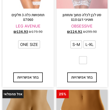
סט לבן לכלה מחוך ותחתון
תחפושת כלה 3 חלקים
חוטיני דגם 810
87060
LEG AVENUE
OBSESSIVE
₪
134.93
₪
179.90
₪
224.92
₪
299.90
ONE SIZE
S-M
L-XL
בחר אפשרויות
בחר אפשרויות
אזל מהמלאי
25%
25%