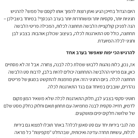
היום הגדול בחייכן הגיע ואתן רוצות להפוך אותו לקסם של ממש? להרגיש
חגיגיות יותר, סקסיות יותר ומשוחררות יותר בערב הנכסף? במיוחד בשבילכן –
הנה לפניכן קולקציית הלבשה תחתונה לכלות, המכילה פריטי הלבשה
תחתונה, כולל סט התארגנות לכלה, בעיצוב שכולכן אוהבות: בצבע לבן
וחגיגי לכלה המיועדת.
להרגיש הכי יפות שאפשר בערב אחד
אז, נכון, כלות נוהגות ללבוש שמלת כלה לבנה, צחורה. אבל זה לא מסתיים
כאן, וגם פריטי ההלבשה התחתונה יכולים להיות בלבן, לרבות סט הלבשה
תחתונה לכלה. ביום החגיגי הזה אתן מוזמנות להתקשט במגוון של פריטים
נהדרים, שובבים במיוחד וגם בגד התארגנות לכלה.
חוטיני סקסי בצבע לבן, חלוק התארגנות לכלה שלא משאיר המון מקום
לדמיון, חזייה סקסית לבנה מחמיאה עם תחתון תואם וחלוק כחלק מסט שלם
של שלושה חלקים יפים ומושקעים.
מה לגבי ביריות יחד עם סט סאטן לכלה? באתר תוכלו למצוא גם ביריות
לכלות, עשויות תחרה עדינה ואיכותית, שבהחלט "מקפיצות" כל מראה