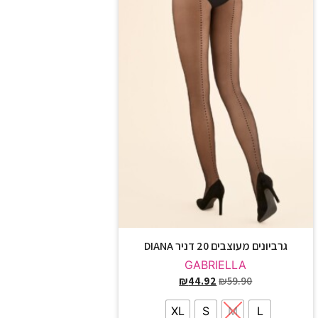
גרביונים מעוצבים 20 דניר DIANA
GABRIELLA
₪
44.92
₪
59.90
XL
S
M
L