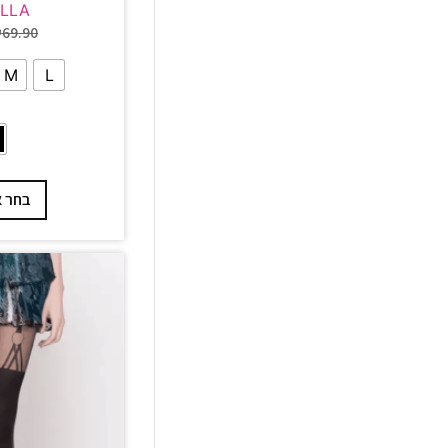
ELLA
₪
69.90
M
L
בחר א