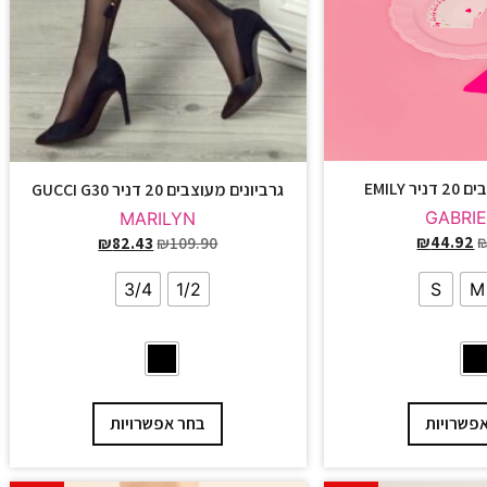
 EMILY
גרביונים מעוצבים 20 דניר GUCCI G30
GABRI
MARILYN
₪
44.92
₪
82.43
₪
109.90
S
M
3/4
1/2
פשרויות
בחר אפשרויות