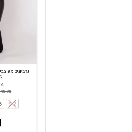
6
TA
₪
49.90
-M
2-S