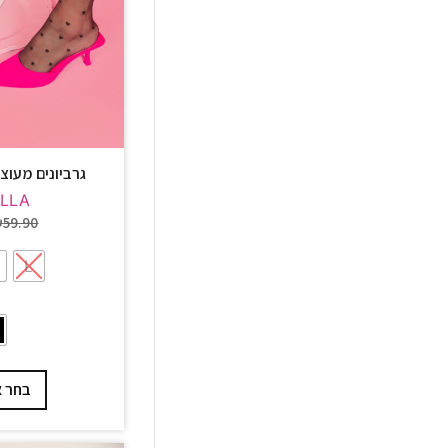
גרביונים מעוצבים 20 דניר
ELLA
₪
59.90
L
בחר א