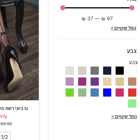
₪
37
—
₪
97
החל שינויים >
צבע
צבע
גרביוני רשת מעוצבים 
החל שינויים >
LYN
₪
89.90
1/2