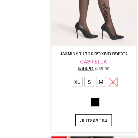
גרביונים מעוצבים 20 דניר JASMINE
GABRIELLA
₪
44.92
₪
59.90
XL
S
M
L
בחר אפשרויות