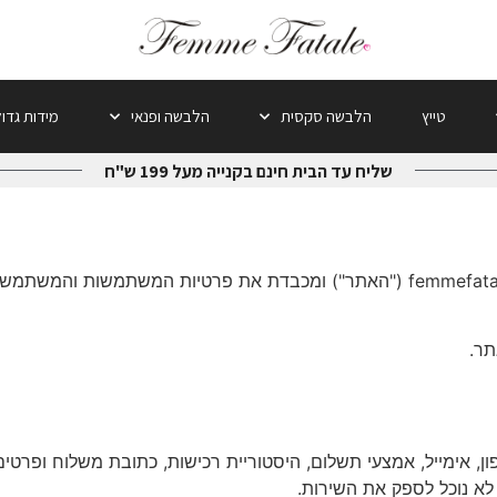
טייץ
הלבשה סקסית
הלבשה ופנאי
מידות גדו
שליח עד הבית חינם בקנייה מעל 199 ש"ח
Femme Fatale ("העסק") מפעילה את אתר femmefatale.co.il ("האתר") ומכבדת את פרט
תר.
ן, אימייל, אמצעי תשלום, היסטוריית רכישות, כתובת משלוח ופרטי
לא נוכל לספק את השירות.