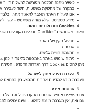
כאשר ניתנה הסכמה מפורשת למשלוח דיוור שיו
במקרה של מחלוקת משפטית, חשד לעבירה או צ
אם פעילות האתר תועבר לתאגיד אחר, ובלבד ש
מידע סטטיסטי שלא מזהה משתמש – עשוי להימ
Cookies
וטכנולוגיות דומות
האתר משתמש ב־Coo1kies ובכלים מקובלים נוספים לצורך:
תפעול תקין של האתר..
אבטחה.
התאמת חוויית גלישה.
ניתוח שימוש באתר באמצעות כלי צד ג' כגון Google Analytics.
ניתן לחסום Cookies דרך הגדרות הדפדפן. חסימה עשויה לפגוע בחלק מהפונקציות באתר.
העברת מידע מחוץ לישראל
העברת מידע למדינות אחרות תתבצע רק בהתאם להו
אבטחת מידע
אנו מפעילים אמצעי אבטחה מתקדמים להגנה על המי
עם זאת, אין מערכת מוגנת לחלוטין, ואיננו יכולים ל