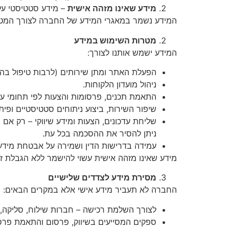
מידע שאינו מזהה אישית
– מידע סטטיסטי על השימ
המידע נשמר במאגרי המידע של החברה לצורך המטרו
מטרות השימוש במידע
המידע ישמש אותנו לצורך:
הפעלת האתר ומתן שירותים (לרבות טיפול בהז
ניהול מועדון הלקוחות.
התאמת תכנים, פרסומות והצעות לפי תחומי עניי
שיפור השירות, ביצוע ניתוחים סטטיסטיים ופי
שליחת עדכונים, הצעות ומידע שיווקי – רק א
ניתן להסיר את ההסכמה בכל עת.
עמידה בדרישות הדין ושמירה על אבטחת מידע
מידע שאינו מזהה אישית עשוי להישמר ללא הגבלת ז
מסירת מידע לצדדים שלישיים
החברה לא תעביר מידע אישי אלא במקרים הבאים:
לצורך השלמת רכישה – חברות שילוח, סליקה, שי
ספקים המסייעים בשיווק, פרסום והתאמת פרסומות כגון (oogle/Facebook