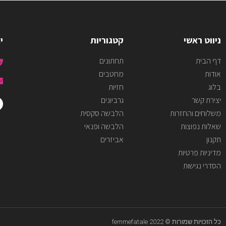
ניווט ראשי
קטגוריות
י
דף הבית
תחתונים
אודות
מחטבים
בלוג
חזיות
יצירת קשר
גרביונים
משלוחים והחזרות
הלבשה סקסית
שאלות נפוצות
הלבשה ופנאי
תקנון
אביזרים
מדיניות פרטיות
הסדרי נגישות
כל הזכויות שמורות © femmefatale 2022