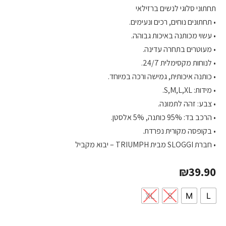
תחתוני סלוגי לנשים ברזילאי
• תחתונים נוחים, רכים ונעימים.
• עשוי מכותנה באיכות גבוהה.
• מעוטרים בתחרה עדינה.
• לנוחות מקסימלית 24/7.
• כותנה איכותית, גמישה ורכה במיוחד.
• מידות: S,M,L,XL.
• צבע: זהה לתמונה.
• הרכב בד: 95% כותנה, 5% אלסטן.
• בקופסה מקורית נפרדת.
• חברת SLOGGI מבית TRIUMPH – יבוא מקביל
₪
39.90
XL
S
M
L