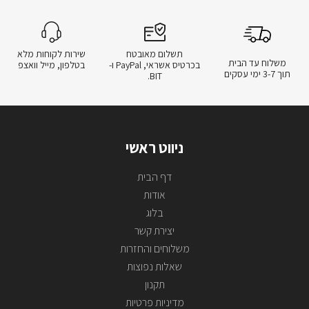
תשלום מאובטח
שירות לקוחות מלא
משלוח עד הבית
בכרטיס אשראי, PayPal ו-
בטלפון, מייל וואצפ
תוך 3-7 ימי עסקים
BIT.
ניווט ראשי
דף הבית
אודות
בלוג
יצירת קשר
משלוחים והחזרות
שאלות נפוצות
תקנון
מדיניות פרטיות