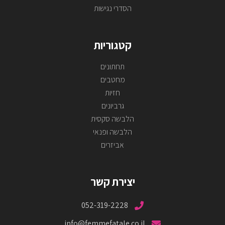
הסדרי נגישות
קטגוריות
תחתונים
מחטבים
חזיות
גרביונים
הלבשה סקסית
הלבשה ופנאי
אביזרים
יצירת קשר
052-319-2228
info@femmefatale.co.il