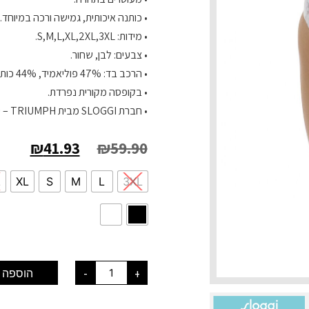
• כותנה איכותית, גמישה ורכה במיוחד.
• מידות: S,M,L,XL,2XL,3XL.
• צבעים: לבן, שחור.
• הרכב בד: 47% פוליאמיד, 44% כותנה, 9% אלסטן.
• בקופסה מקורית נפרדת.
• חברת SLOGGI מבית TRIUMPH – יבוא מקביל
₪
41.93
₪
59.90
L
XL
S
M
L
3XL
+
-
הוספה 