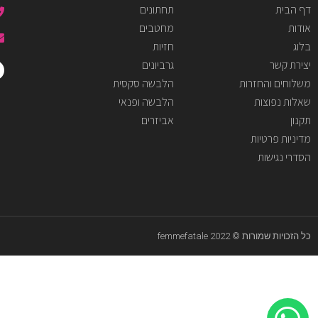
דף הבית
תחתונים
אודות
מחטבים
בלוג
חזיות
יצירת קשר
גרביונים
משלוחים והחזרות
הלבשה סקסית
שאלות נפוצות
הלבשה ופנאי
תקנון
אביזרים
מדיניות פרטיות
הסדרי נגישות
כל הזכויות שמורות © femmefatale 2022