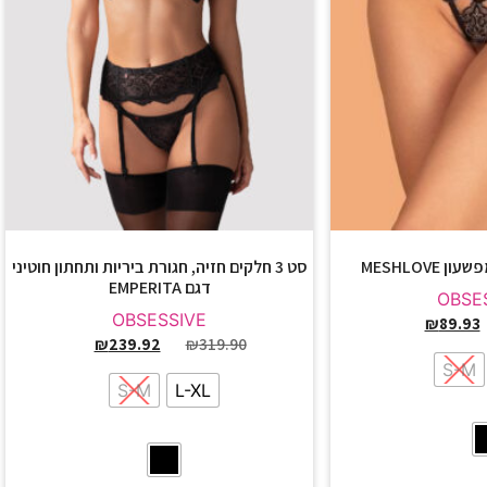
MESHLOVE
סט 3 חלקים חזיה, חגורת ביריות ותחתון חוטיני
דגם EMPERITA
OBSE
OBSESSIVE
₪
89.93
₪
239.92
₪
319.90
S-M
S-M
L-XL