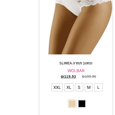
מחטב תחרה SLIMEA
WOLBAR
₪
119.93
₪
159.90
XXL
XL
S
M
L