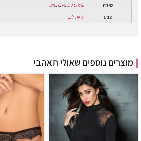
מידה
XXL
,
XL
,
S
,
M
,
L
,
3XL
צבע
שחור
,
לבן
מוצרים נוספים שאולי תאהבי