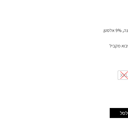
XX
לסל