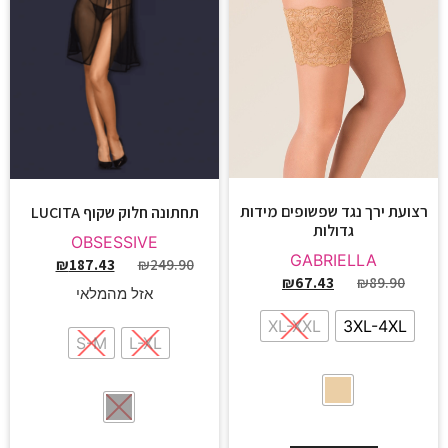
רצועת ירך נגד שפשופים מידות
תחתונה חלוק שקוף LUCITA
גדולות
OBSESSIVE
GABRIELLA
₪
187.43
₪
249.90
₪
67.43
₪
89.90
אזל מהמלאי
XL-XXL
3XL-4XL
S-M
L-XL