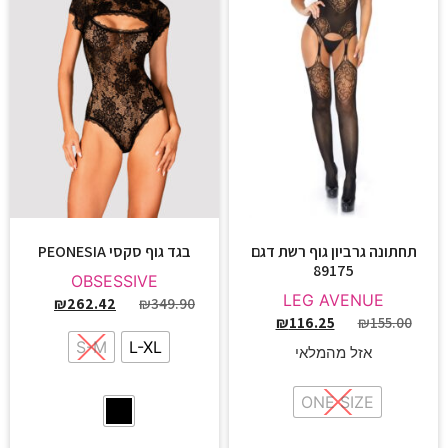
תחתונה גרביון גוף רשת דגם
בגד גוף סקסי PEONESIA
89175
OBSESSIVE
LEG AVENUE
₪
262.42
₪
349.90
₪
116.25
₪
155.00
S-M
L-XL
אזל מהמלאי
ONE SIZE