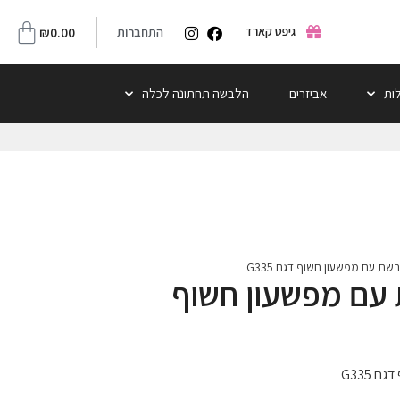
גיפט קארד
התחברות
0.00
₪
לות
אביזרים
הלבשה תחתונה לכלה
 רשת עם מפשעון חשוף דגם G335
ת עם מפשעון חשוף
 G335