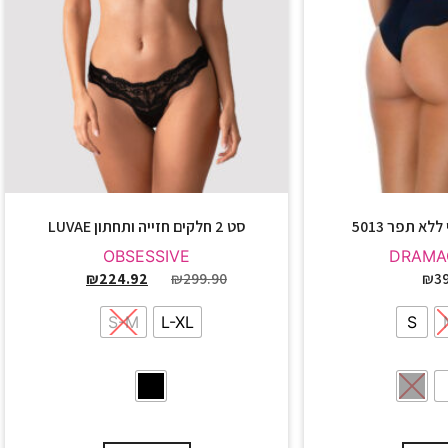
לא תפר 5013
סט 2 חלקים חזייה ותחתון LUVAE
OBSESSIVE
DRAMA
₪
224.92
₪
299.90
₪
39
S-M
L-XL
S