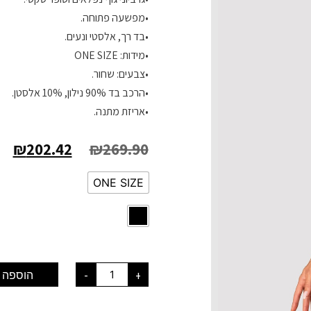
•מפשעה פתוחה.
•בד רך, אלסטי ונעים.
•מידות: ONE SIZE
•צבעים: שחור.
•הרכב בד 90% נילון, 10% אלסטן.
•אריזת מתנה.
₪
202.42
₪
269.90
ONE SIZE
+
-
הוספה 