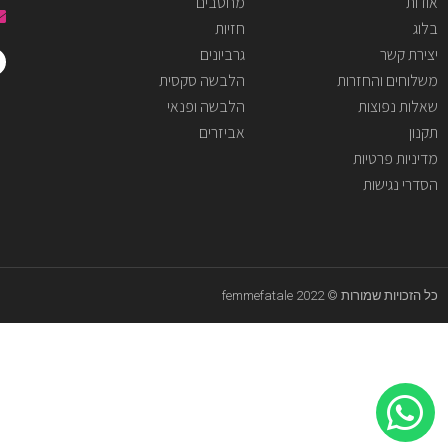
אודות
מחטבים
בלוג
חזיות
יצירת קשר
גרביונים
משלוחים והחזרות
הלבשה סקסית
שאלות נפוצות
הלבשה ופנאי
תקנון
אביזרים
מדיניות פרטיות
הסדרי נגישות
כל הזכויות שמורות © femmefatale 2022