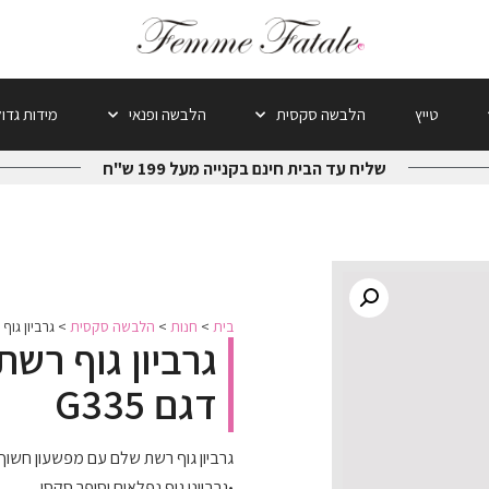
טייץ
הלבשה סקסית
הלבשה ופנאי
מידות גדו
שליח עד הבית חינם בקנייה מעל 199 ש"ח
בית
>
חנות
>
הלבשה סקסית
>
גרביון גוף
גרביון גוף רש
דגם G335
גרביון גוף רשת שלם עם מפשעון חשוף דגם
•גרביוני גוף נפלאים וסופר סקסי.