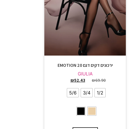
ירכונים דקים דגם EMOTION 20
GIULIA
₪
52.43
₪
69.90
5/6
3/4
1/2