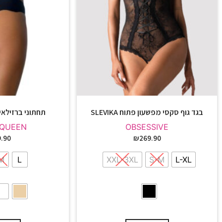
בגד גוף סקסי מפשעון פתוח SLEVIKA
תחתוני ברזילאי ל
QUEEN
OBSESSIVE
.90
₪
269.90
M
L
XXL-3XL
S-M
L-XL