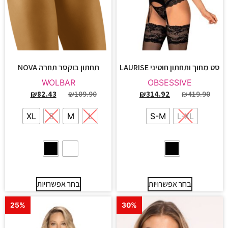
סט מחוך ותחתון חוטיני LAURISE
תחתון בוקסר תחרה NOVA
WOLBAR
OBSESSIVE
₪
82.43
₪
109.90
₪
314.92
₪
419.90
XL
S
M
L
S-M
L-XL
בחר אפשרויות
בחר אפשרויות
25%
30%