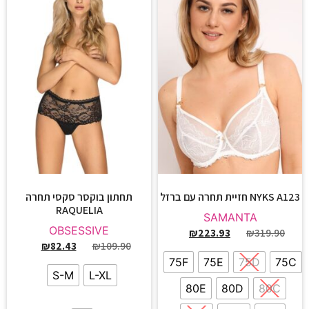
NYKS A123 חזיית תחרה עם ברזל
תחתון בוקסר סקסי תחרה
RAQUELIA
SAMANTA
OBSESSIVE
₪
223.93
₪
319.90
₪
82.43
₪
109.90
75F
75E
75D
75C
S-M
L-XL
80E
80D
80C