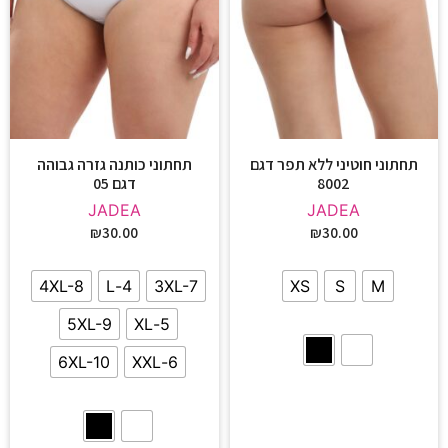
תחתוני חוטיני ללא תפר דגם
תחתוני כותנה גזרה גבוהה
8002
דגם 05
JADEA
JADEA
₪
30.00
₪
30.00
4XL-8
4-L
3XL-7
XS
S
M
5XL-9
5-XL
6XL-10
6-XXL