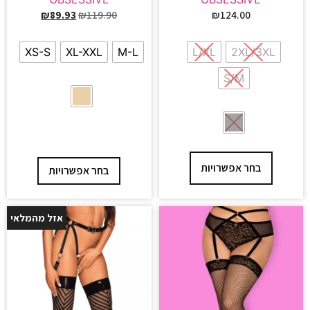
₪
89.93
₪
119.90
₪
124.00
XS-S
XL-XXL
M-L
L/XL
2XL/3XL
S/M
בחר אפשרויות
בחר אפשרויות
אזל מהמלאי
25%