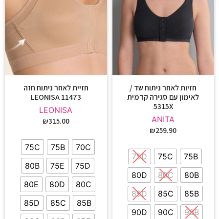
חזיות לאחר ניתוח שד /
חזיית לאחר ניתוח חזה
לאימון עם סגירה קדמית
11473 LEONISA
5315X
LEONISA
ANITA
₪
315.00
₪
259.90
75C
75B
70C
75D
75C
75B
80B
75E
75D
80D
80C
80B
80E
80D
80C
85D
85C
85B
85D
85C
85B
90D
90C
90B