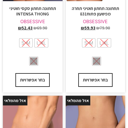
תחתונה תחתון חוטיני תחרה
תחתונה תחתון סקסי חוטיני
מפשעון פתוח831
INTENSA THONG
OBSESSIVE
OBSESSIVE
₪
52.43
₪
69.90
₪
59.93
₪
79.90
S-M
L-XL
S-M
L-XL
בחר אפשרויות
בחר אפשרויות
אזל מהמלאי
אזל מהמלאי
25%
25%