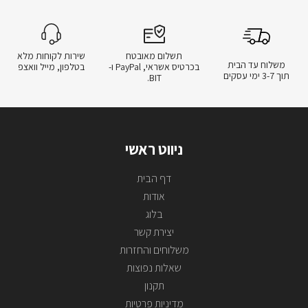
תשלום מאובטח
שירות לקוחות מלא
משלוח עד הבית
בכרטיס אשראי, PayPal ו-
בטלפון, מייל וואצפ
תוך 3-7 ימי עסקים
BIT.
ניווט ראשי
דף הבית
אודות
בלוג
יצירת קשר
משלוחים והחזרות
שאלות נפוצות
תקנון
מדיניות פרטיות