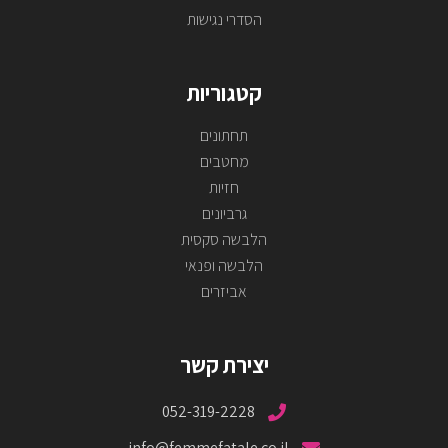
הסדרי נגישות
קטגוריות
תחתונים
מחטבים
חזיות
גרביונים
הלבשה סקסית
הלבשה ופנאי
אביזרים
יצירת קשר
052-319-2228
info@femmefatale.co.il