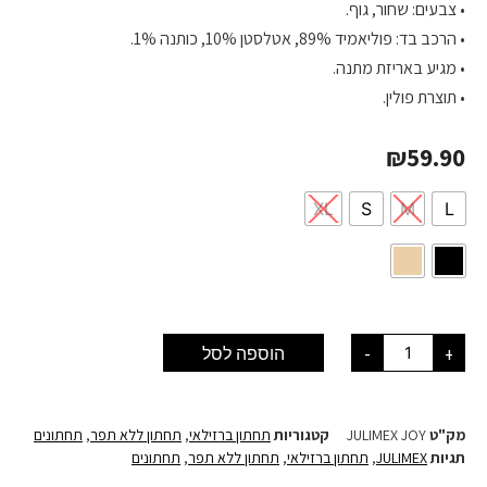
• צבעים: שחור, גוף.
• הרכב בד: פוליאמיד 89%, אטלסטן 10%, כותנה 1%.
• מגיע באריזת מתנה.
• תוצרת פולין.
₪
59.90
XL
S
M
L
+
-
הוספה לסל
מק"ט
JULIMEX JOY
קטגוריות
תחתון ברזילאי
,
תחתון ללא תפר
,
תחתונים
תגיות
JULIMEX
,
תחתון ברזילאי
,
תחתון ללא תפר
,
תחתונים